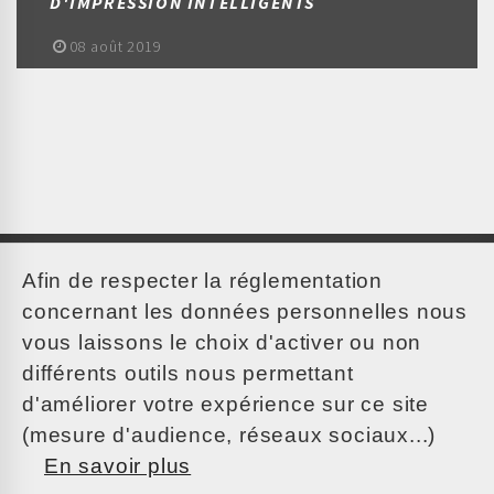
D'IMPRESSION INTELLIGENTS
08 août 2019
Afin de respecter la réglementation
concernant les données personnelles nous
vous laissons le choix d'activer ou non
différents outils nous permettant
d'améliorer votre expérience sur ce site
0 820 301 300
(mesure d'audience, réseaux sociaux...)
En savoir plus
contact@cbc-group.fr