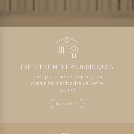
EXPERTISE METIERS JURIDIQUES
Une approche innovante pour
dynamiser l'efficacité de votre
cabinet
EN SAVOIR +